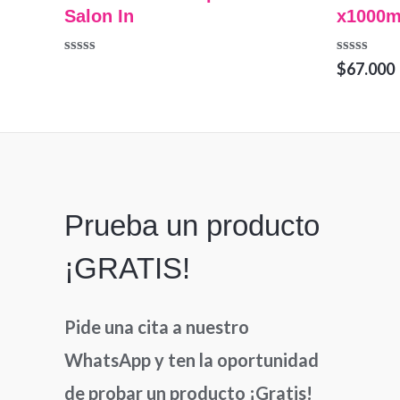
Salon In
x1000m
Valorado
Valorado
$
67.000
en
en
0
0
de
de
5
5
Prueba un producto
¡GRATIS!
Pide una cita a nuestro
WhatsApp y ten la oportunidad
de probar un producto ¡Gratis!