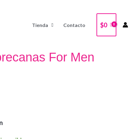
$
0
Tienda
Contacto
brecanas For Men
n