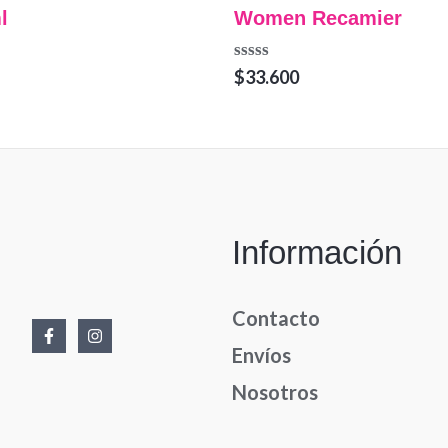
l
Women Recamier
Valorado
$
33.600
en
0
de
5
Información
Contacto
Envíos
Nosotros