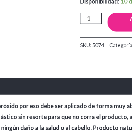
Disponibilidad:
10 d
Flash
Cubrecanas
For
SKU:
5074
Categorí
Men
Herbacol
cantidad
róxido por eso debe ser aplicado de forma muy ab
ástico sin resorte para que no corra el producto, a
ningún daño a la salud o al cabello. Producto natu