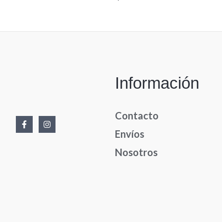
en
0
de
5
Información
Contacto
Envíos
Nosotros