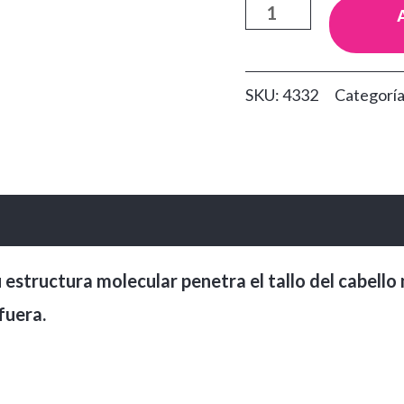
Aceite
de
Coco
SKU:
4332
Categorí
Lehit
x60
cantidad
structura molecular penetra el tallo del cabello m
fuera.