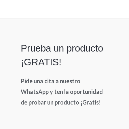
0
en
de
0
5
de
5
Prueba un producto
¡GRATIS!
Pide una cita a nuestro
WhatsApp y ten la oportunidad
de probar un producto ¡Gratis!