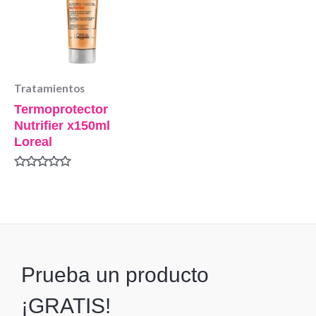
Tratamientos
Termoprotector
Nutrifier x150ml
Loreal
Valorado
en
0
de
5
Prueba un producto
¡GRATIS!