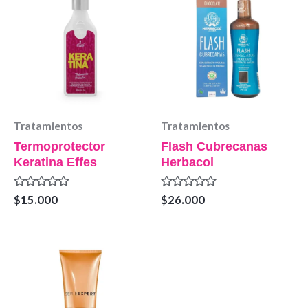
Tratamientos
Tratamientos
Termoprotector
Flash Cubrecanas
Keratina Effes
Herbacol
Valorado
Valorado
$
15.000
$
26.000
en
en
0
0
de
de
5
5