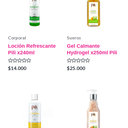
Corporal
Sueros
Loción Refrescante
Gel Calmante
Pili x240ml
Hydrogel x250ml Pili
Valorado
Valorado
$
14.000
$
25.000
en
en
0
0
de
de
5
5