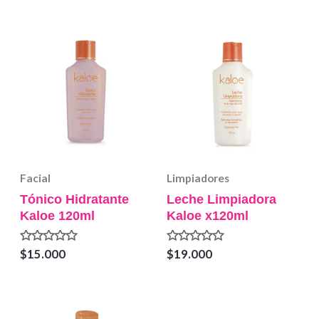
0
5
de
5
Facial
Limpiadores
Tónico Hidratante
Leche Limpiadora
Kaloe 120ml
Kaloe x120ml
Valorado
Valorado
$
15.000
$
19.000
en
en
0
0
de
de
5
5