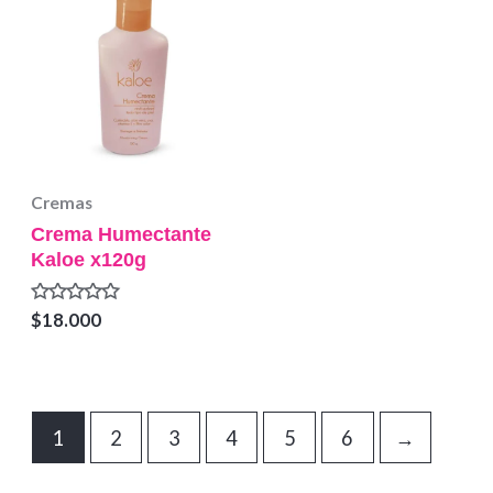
Cremas
Crema Humectante
Kaloe x120g
Valorado
$
18.000
en
0
de
5
1
2
3
4
5
6
→