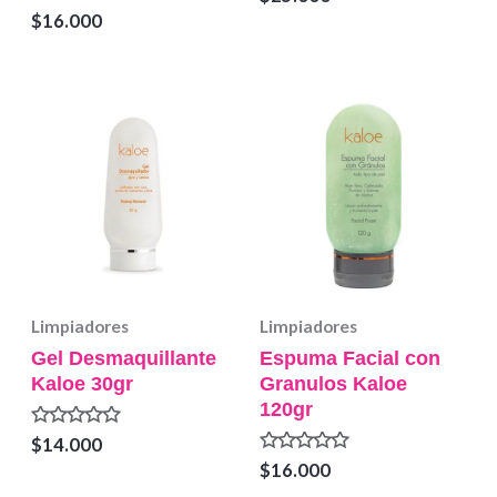
en
Valorado
$
16.000
0
en
de
0
5
de
5
Limpiadores
Limpiadores
Gel Desmaquillante
Espuma Facial con
Kaloe 30gr
Granulos Kaloe
120gr
Valorado
$
14.000
en
Valorado
$
16.000
0
en
de