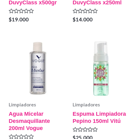
DuvyClass x500gr
DuvyClass x250ml
Valorado
Valorado
$
19.000
$
14.000
en
en
0
0
de
de
5
5
Limpiadores
Limpiadores
Agua Micelar
Espuma Limpiadora
Desmaquillante
Pepino 150ml Vitú
200ml Vogue
Valorado
$
25.000