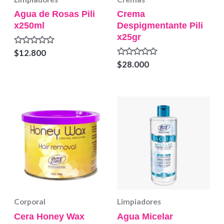
Agua de Rosas Pili
Crema
x250ml
Despigmentante Pili
x25gr
Valorado
$
12.800
en
Valorado
$
28.000
0
en
de
0
5
de
5
Corporal
Limpiadores
Cera Honey Wax
Agua Micelar