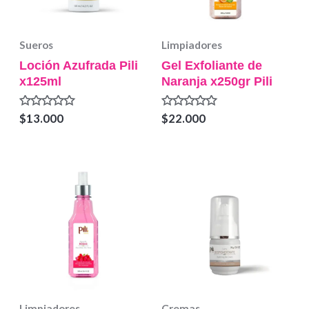
Sueros
Limpiadores
Loción Azufrada Pili
Gel Exfoliante de
x125ml
Naranja x250gr Pili
Valorado
Valorado
$
13.000
$
22.000
en
en
0
0
de
de
5
5
Limpiadores
Cremas