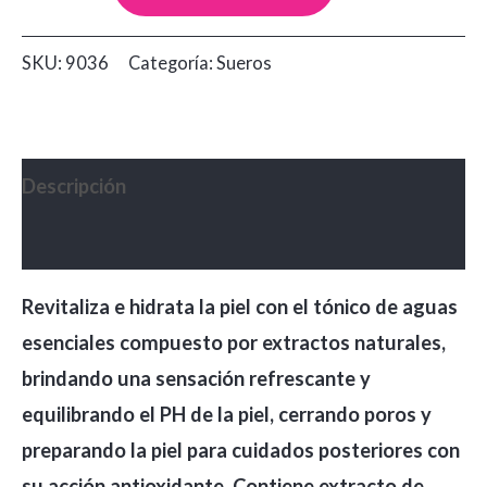
Facial
de
SKU:
9036
Categoría:
Sueros
Pepino
y
Vitamina
E
Descripción
Dolce
Valoraciones (0)
Bella
cantidad
Revitaliza e hidrata la piel con el tónico de aguas
esenciales compuesto por extractos naturales,
brindando una sensación refrescante y
equilibrando el PH de la piel, cerrando poros y
preparando la piel para cuidados posteriores con
su acción antioxidante. Contiene extracto de