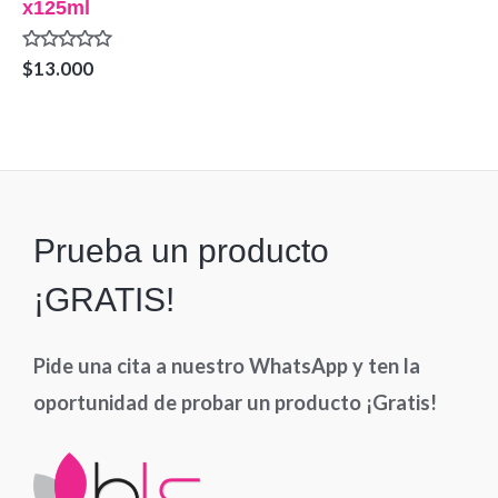
x125ml
Valorado
$
13.000
en
0
de
5
Prueba un producto
¡GRATIS!
Pide una cita a nuestro WhatsApp y ten la
oportunidad de probar un producto ¡Gratis!