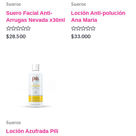
Sueros
Sueros
Suero Facial Anti-
Loción Anti-polución
Arrugas Nevada x30ml
Ana Maria
Valorado
Valorado
$
28.500
$
33.000
en
en
0
0
de
de
5
5
Sueros
Loción Azufrada Pili