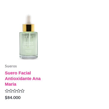
0
0
de
de
5
5
Sueros
Suero Facial
Antioxidante Ana
Maria
Valorado
$
84.000
en
0
de