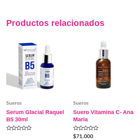
Productos relacionados
Sueros
Sueros
Serum Glacial Raquel
Suero Vitamina C- Ana
B5 30ml
Maria
Valorado
Valorado
$
71.000
en
en