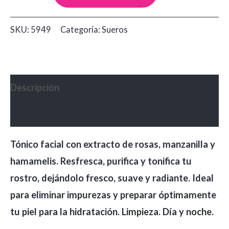
Facial
Vitú
SKU:
5949
Categoría:
Sueros
Extracto
de
Rosas
cantidad
Descripción
Valoraciones (0)
Tónico facial con extracto de rosas, manzanilla y
hamamelis. Resfresca, purifica y tonifica tu
rostro, dejándolo fresco, suave y radiante. Ideal
para eliminar impurezas y preparar óptimamente
tu piel para la hidratación. Limpieza. Día y noche.