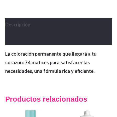
Intenso
11.11
Yellow
Descripción
cantidad
Valoraciones (0)
La coloración permanente que llegará a tu
corazón: 74 matices para satisfacer las
necesidades, una fórmula rica y eficiente.
Productos relacionados