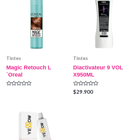
Tintes
Tintes
Magic Retouch L
Diactivateur 9 VOL
´Oreal
X950ML
Valorado
Valorado
$
29.900
en
en
0
0
de
de
5
5