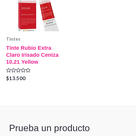
Tintes
Tinte Rubio Extra
Claro Irisado Ceniza
10.21 Yellow
Valorado
$
13.500
en
0
de
5
Prueba un producto