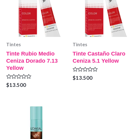
Tintes
Tintes
Tinte Rubio Medio
Tinte Castaño Claro
Ceniza Dorado 7.13
Ceniza 5.1 Yellow
Yellow
Valorado
$
13.500
en
Valorado
$
13.500
0
en
de
0
5
de
5