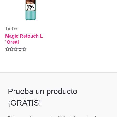
Tintes
Magic Retouch L
´Oreal
Valorado
en
0
de
5
Prueba un producto
¡GRATIS!