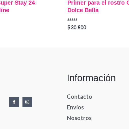
uper Stay 24
Primer para el rostro 
line
Dolce Bella
Valorado
$
30.800
en
0
de
5
Información
Contacto
Envíos
Nosotros