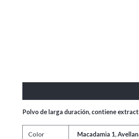
Descripción
Información adicional
Va
Polvo de larga duración, contiene extract
Color
Macadamia 1, Avellana