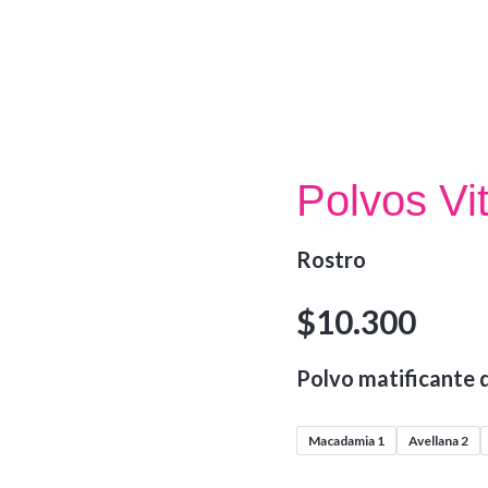
Polvos Vi
Rostro
$
10.300
Polvo matificante d
Macadamia 1
Avellana 2