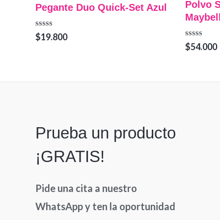
Polvo S
Pegante Duo Quick-Set Azul
Maybel
Valorado
$
19.800
en
Valorado
$
54.000
0
en
de
0
5
de
5
Prueba un producto
¡GRATIS!
Pide una cita a nuestro
WhatsApp y ten la oportunidad