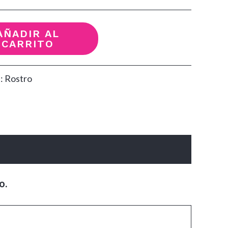
AÑADIR AL
CARRITO
a:
Rostro
o.