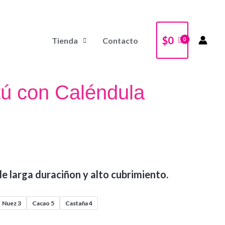
$
0
Tienda
Contacto
tú con Caléndula
e larga duraciñon y alto cubrimiento.
Nuez 3
Cacao 5
Castaña 4