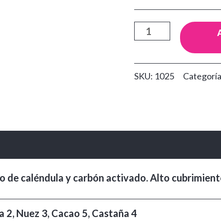
Polvos
Vitú
con
SKU:
1025
Categorí
Caléndula
cantidad
loraciones (0)
o de caléndula y carbón activado. Alto cubrimient
 2, Nuez 3, Cacao 5, Castaña 4