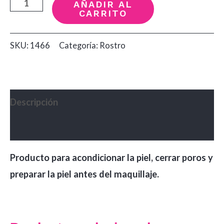
Primer
AÑADIR AL
CARRITO
para
el
SKU:
1466
Categoría:
Rostro
rostro
Oil
Free
Dolce
Descripción
Bella
Valoraciones (0)
cantidad
Producto para acondicionar la piel, cerrar poros y
preparar la piel antes del maquillaje.