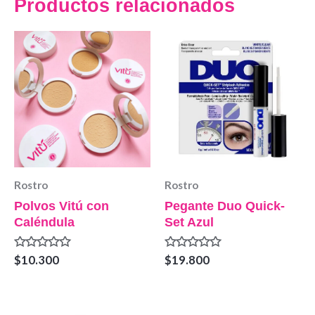
Productos relacionados
Rostro
Rostro
Polvos Vitú con
Pegante Duo Quick-
Caléndula
Set Azul
Valorado
Valorado
$
10.300
$
19.800
en
en
0
0
de
de
5
5