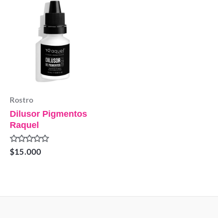
Rostro
Dilusor Pigmentos
Raquel
Valorado
$
15.000
en
0
de
5