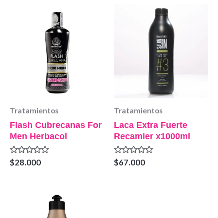
Tratamientos
Tratamientos
Flash Cubrecanas For
Laca Extra Fuerte
Men Herbacol
Recamier x1000ml
Valorado
Valorado
$
28.000
$
67.000
en
en
0
0
de
de
5
5