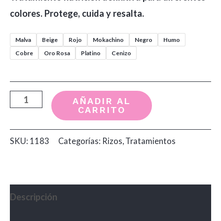
colores. Protege, cuida y resalta.
Malva
Beige
Rojo
Mokachino
Negro
Humo
Cobre
Oro Rosa
Platino
Cenizo
Matizante
AÑADIR AL
CARRITO
Prokpil
para
SKU:
1183
Categorías:
Rizos
,
Tratamientos
Color
x300ml
cantidad
Descripción