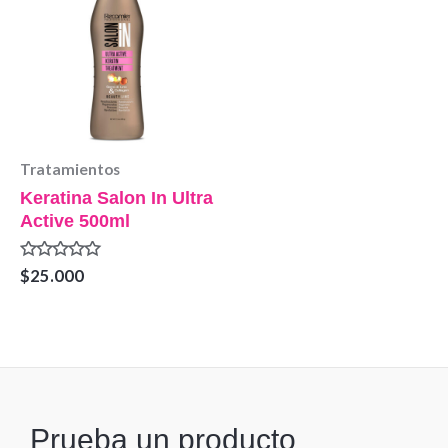
Tratamientos
Keratina Salon In Ultra
Active 500ml
Valorado
$
25.000
en
0
de
5
Prueba un producto