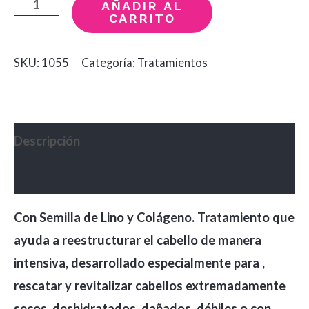
Keratina
AÑADIR AL
CARRITO
Salon
In
SKU:
1055
Categoría:
Tratamientos
Ultra
Active
500ml
cantidad
Descripción
Valoraciones (0)
Con Semilla de Lino y Colágeno. Tratamiento que
ayuda a reestructurar el cabello de manera
intensiva, desarrollado especialmente para ,
rescatar y revitalizar cabellos extremadamente
secos, deshidratados, dañados, débiles o con