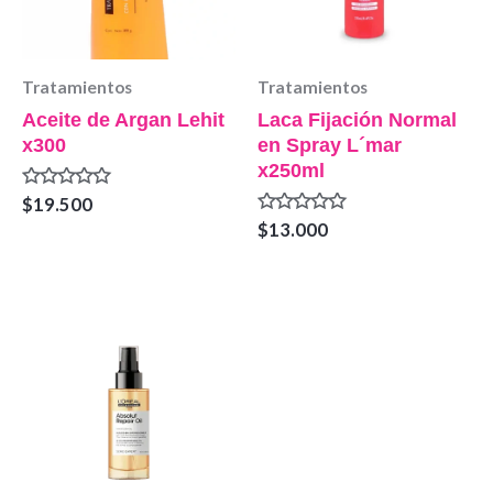
Tratamientos
Tratamientos
Aceite de Argan Lehit
Laca Fijación Normal
x300
en Spray L´mar
x250ml
Valorado
$
19.500
en
Valorado
$
13.000
0
en
de
0
5
de
5