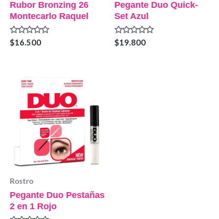
Rubor Bronzing 26
Pegante Duo Quick-
Montecarlo Raquel
Set Azul
Valorado
Valorado
$
16.500
$
19.800
en
en
0
0
de
de
5
5
Rostro
Pegante Duo Pestañas
2 en 1 Rojo