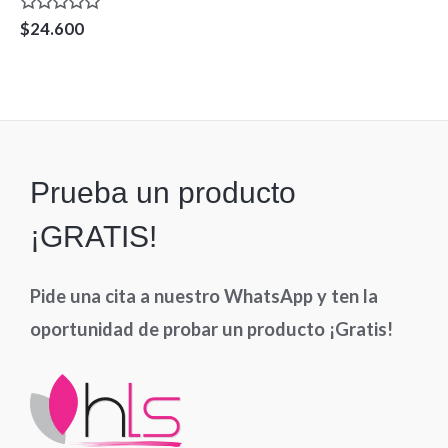
Valorado
$
24.600
en
0
de
5
Prueba un producto
¡GRATIS!
Pide una cita a nuestro WhatsApp y ten la
oportunidad de probar un producto ¡Gratis!