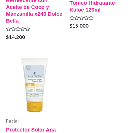
Refrescante con
Tónico Hidratante
Aceite de Coco y
Kaloe 120ml
Manzanilla x240 Dolce
Bella
Valorado
$
15.000
en
0
Valorado
$
14.200
de
en
5
0
de
5
Facial
Protector Solar Ana