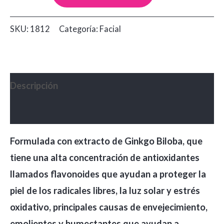
Ginkgo
Biloba
SKU:
1812
Categoría:
Facial
Dolce
Bella
x60
cantidad
Descripción
Valoraciones (0)
Formulada con extracto de Ginkgo Biloba, que
tiene una alta concentración de antioxidantes
llamados flavonoides que ayudan a proteger la
piel de los radicales libres, la luz solar y estrés
oxidativo, principales causas de envejecimiento,
emolientes y humectantes que ayudan a