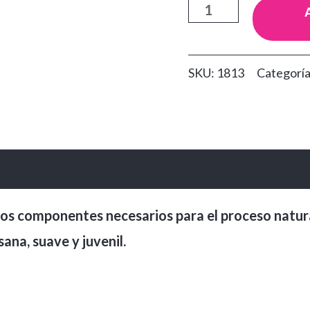
Ácido
Hialurónico
Dolce
SKU:
1813
Categorí
Bella
cantidad
l los componentes necesarios para el proceso nat
ana, suave y juvenil.