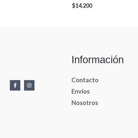
Valorado
$
14.200
en
0
de
5
Información
Contacto
Envíos
Nosotros