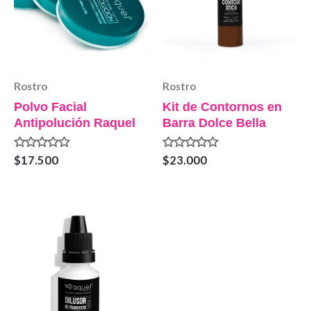
Rostro
Rostro
Polvo Facial
Kit de Contornos en
Antipolución Raquel
Barra Dolce Bella
Valorado
Valorado
$
17.500
$
23.000
en
en
0
0
de
de
5
5