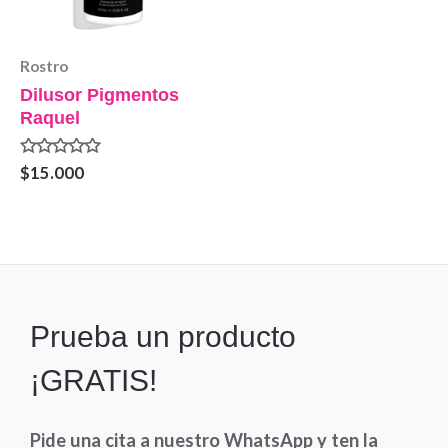
Rostro
Dilusor Pigmentos
Raquel
Valorado
$
15.000
en
0
de
5
Prueba un producto
¡GRATIS!
Pide una cita a nuestro WhatsApp y ten la