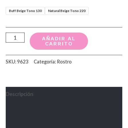
Buff Beige Tono 130
Natural Beige Tono 220
Base
AÑADIR AL
CARRITO
Fit
me
SKU:
9623
Categoría:
Rostro
Maybelline
cantidad
Descripción
Información adicional
Valoraciones (0)