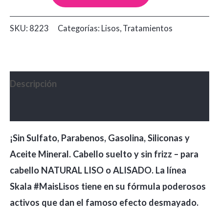
para
Lisos
SKU:
8223
Categorías:
Lisos
,
Tratamientos
2
en
1
Skala
Descripción
x
Valoraciones (0)
1000ml
cantidad
¡Sin Sulfato, Parabenos, Gasolina, Siliconas y
Aceite Mineral. Cabello suelto y sin frizz – para
cabello NATURAL LISO o ALISADO. La línea
Skala #MaisLisos tiene en su fórmula poderosos
activos que dan el famoso efecto desmayado.