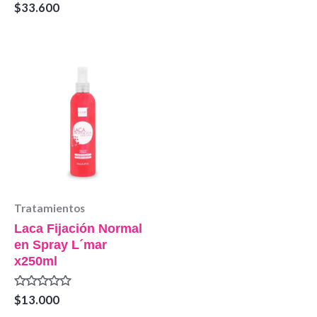
Valorado
$
33.600
0
en
de
0
5
de
5
Tratamientos
Laca Fijación Normal
en Spray L´mar
x250ml
Valorado
$
13.000
en