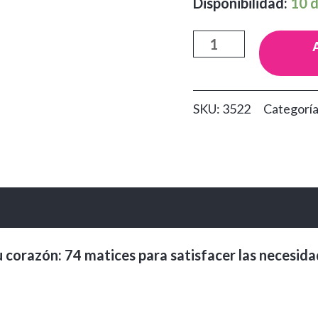
Disponibilidad:
10 d
Tinte
Rubio
Oscuro
SKU:
3522
Categorí
Dorado
Irisado
6.32
Yellow
cantidad
 corazón: 74 matices para satisfacer las necesidad