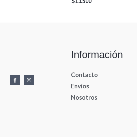
Valorado
$
13.500
en
0
de
5
Información
Contacto
Envíos
Nosotros