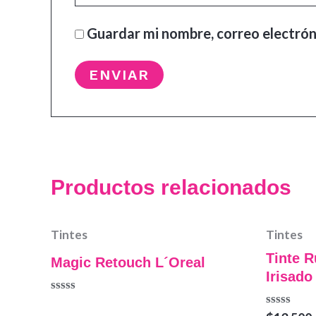
Guardar mi nombre, correo electrón
Productos relacionados
Tintes
Tintes
Tinte R
Magic Retouch L´Oreal
Irisado
Valorado
en