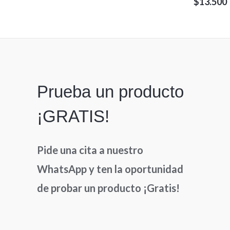
Valorado
$
13.500
0
en
de
0
5
de
5
Prueba un producto
¡GRATIS!
Pide una cita a nuestro
WhatsApp y ten la oportunidad
de probar un producto ¡Gratis!