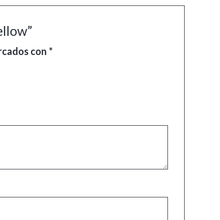
ellow”
arcados con
*