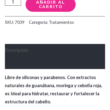
Terapia
AÑADIR AL
CARRITO
Capilar
Green
SKU:
7039
Categoría:
Tratamientos
Rio
x250ml
cantidad
Descripción
Valoraciones (0)
Libre de siliconas y parabenos. Con extractos
naturales de guanábana, moringa y cebolla roja,
es Ideal para hidratar, restaurar y fortalecer la
estructura del cabello.