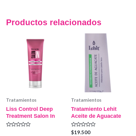
Productos relacionados
Tratamientos
Tratamientos
Liss Control Deep
Tratamiento Lehit
Treatment Salon In
Aceite de Aguacate
Valorado
Valorado
$
19.500
en
en