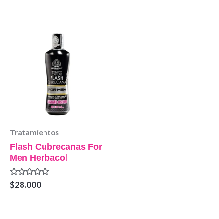
0
0
de
de
5
5
Tratamientos
Flash Cubrecanas For
Men Herbacol
Valorado
$
28.000
en
0
de
5