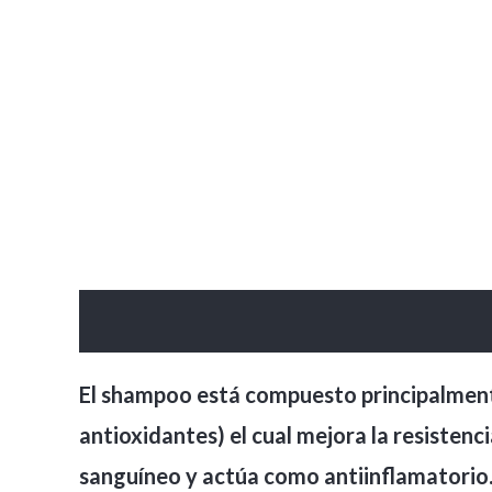
Descripción
Valoraciones (0)
El shampoo está compuesto principalmente
antioxidantes) el cual mejora la resistenc
sanguíneo y actúa como antiinflamatorio. A