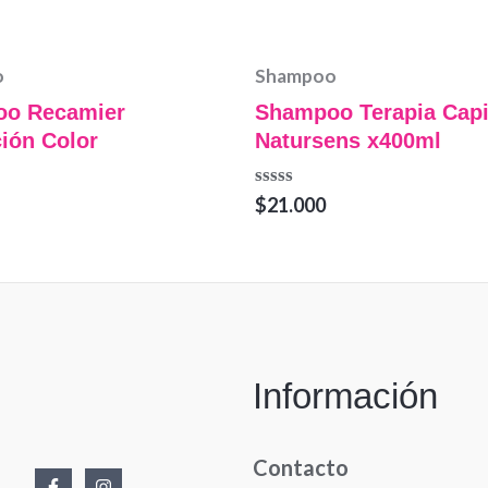
o
Shampoo
o Recamier
Shampoo Terapia Capi
ión Color
Natursens x400ml
Valorado
$
21.000
en
0
de
5
Información
Contacto