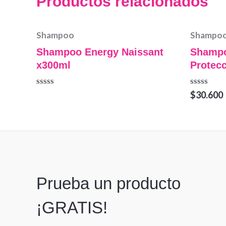
Productos relacionados
Shampoo
Shampo
Shampoo Energy Naissant
Shampo
x300ml
Protecc
Valorado
Valorado
$
30.600
en
en
0
0
de
de
5
5
Prueba un producto
¡GRATIS!