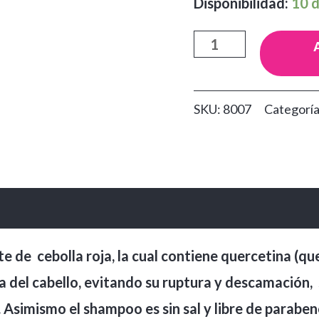
Disponibilidad:
10 d
Shampoo
Cebolla
y
SKU:
8007
Categorí
Biotina
Anyeluz
x500ml
cantidad
 de cebolla roja, la cual contiene quercetina (q
ia del cabello, evitando su ruptura y descamación, 
simismo el shampoo es sin sal y libre de parabenos