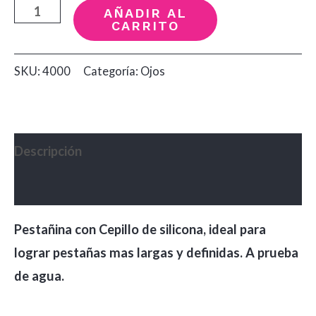
Pestañina
AÑADIR AL
CARRITO
Definición
y
SKU:
4000
Categoría:
Ojos
Volumen
Big
Eyes
9.5gr
Descripción
Dolce
Valoraciones (0)
Bella
cantidad
Pestañina con Cepillo de silicona, ideal para
lograr pestañas mas largas y definidas. A prueba
de agua.