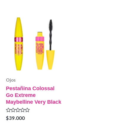
de
0
5
de
5
Ojos
Pestañina Colossal
Go Extreme
Maybelline Very Black
Valorado
$
39.000
en
0
de