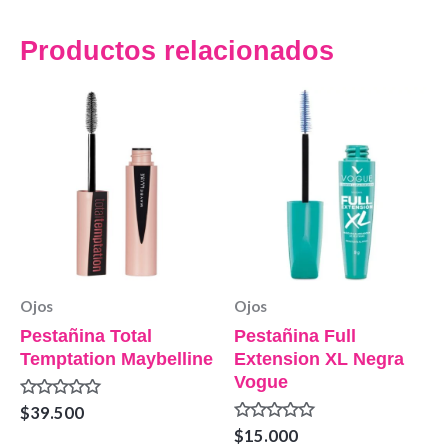
Productos relacionados
Ojos
Ojos
Pestañina Total
Pestañina Full
Temptation Maybelline
Extension XL Negra
Vogue
Valorado
$
39.500
en
Valorado
$
15.000
0
en