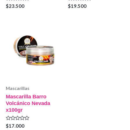
Valorado
Valorado
$
23.500
$
19.500
en
en
0
0
de
de
5
5
Mascarillas
Mascarilla Barro
Volcánico Nevada
x100gr
Valorado
$
17.000
en