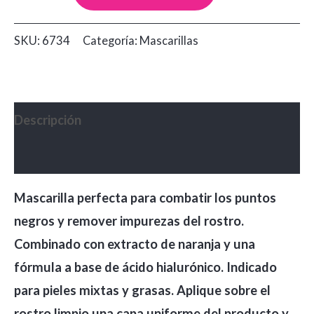
Negra
Nevada
SKU:
6734
Categoría:
Mascarillas
Naranja
x120g
cantidad
Descripción
Valoraciones (0)
Mascarilla perfecta para combatir los puntos
negros y remover impurezas del rostro.
Combinado con extracto de naranja y una
fórmula a base de ácido hialurónico. Indicado
para pieles mixtas y grasas. Aplique sobre el
rostro limpio una capa uniforme del producto y