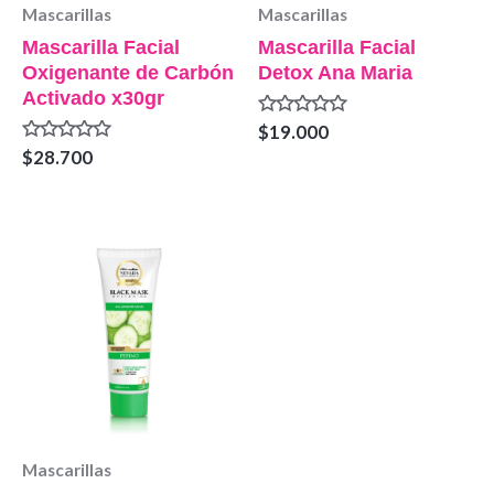
Mascarillas
Mascarillas
Mascarilla Facial
Mascarilla Facial
Oxigenante de Carbón
Detox Ana Maria
Activado x30gr
Valorado
$
19.000
en
Valorado
$
28.700
0
en
de
0
5
de
5
Mascarillas