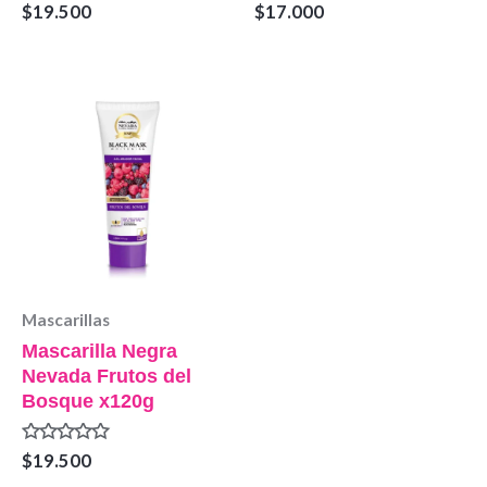
Valorado
Valorado
$
19.500
$
17.000
en
en
0
0
de
de
5
5
Mascarillas
Mascarilla Negra
Nevada Frutos del
Bosque x120g
Valorado
$
19.500
en