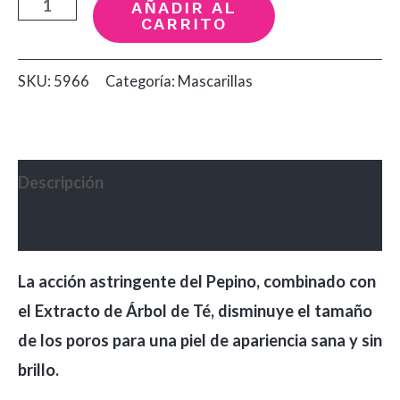
Mascarilla
AÑADIR AL
CARRITO
Facial
Equilibrante
SKU:
5966
Categoría:
Mascarillas
x80G
cantidad
Descripción
Valoraciones (0)
La acción astringente del Pepino, combinado con
el Extracto de Árbol de Té, disminuye el tamaño
de los poros para una piel de apariencia sana y sin
brillo.