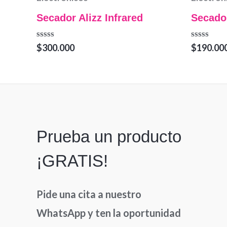
Secador Alizz Infrared
Secador
Valorado
Valorado
$
300.000
$
190.00
en
en
0
0
de
de
5
5
Prueba un producto
¡GRATIS!
Pide una cita a nuestro
WhatsApp y ten la oportunidad