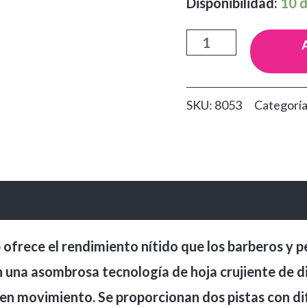
Disponibilidad:
10 d
Máquina
Wahl
Magic
SKU:
8053
Categorí
Clip
Inalambrica
cantidad
ofrece el rendimiento nítido que los barberos y pe
 una asombrosa tecnología de hoja crujiente de di
r en movimiento. Se proporcionan dos pistas con di