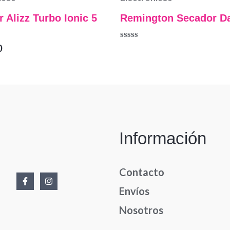
 Alizz Turbo Ionic 5
Remington Secador 
Valorado
0
en
0
de
5
Información
Contacto
Envíos
Nosotros