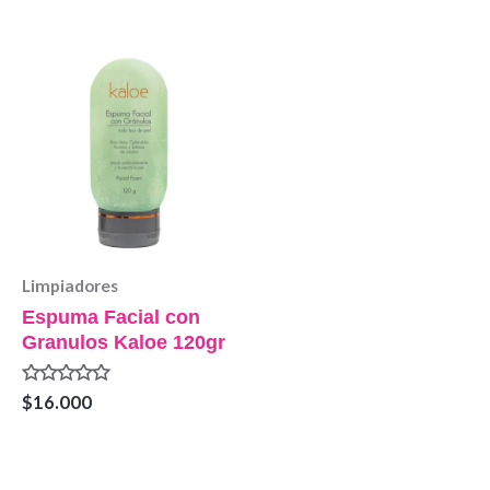
0
0
de
de
5
5
Limpiadores
Espuma Facial con
Granulos Kaloe 120gr
Valorado
$
16.000
en
0
de
5