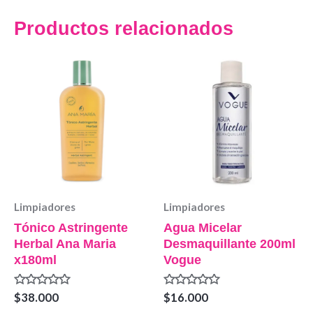
Productos relacionados
Limpiadores
Limpiadores
Tónico Astringente
Agua Micelar
Herbal Ana Maria
Desmaquillante 200ml
x180ml
Vogue
Valorado
Valorado
$
38.000
$
16.000
en
en