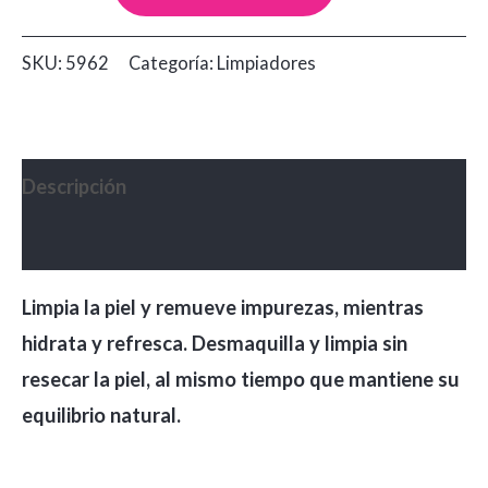
Micelar
Ana
SKU:
5962
Categoría:
Limpiadores
Maria
x180ml
cantidad
Descripción
Valoraciones (0)
Limpia la piel y remueve impurezas, mientras
hidrata y refresca. Desmaquilla y limpia sin
resecar la piel, al mismo tiempo que mantiene su
equilibrio natural.