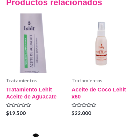
Productos relacionados
Tratamientos
Tratamientos
Tratamiento Lehit
Aceite de Coco Lehit
Aceite de Aguacate
x60
Valorado
Valorado
$
19.500
$
22.000
en
en
0
0
de
de
5
5