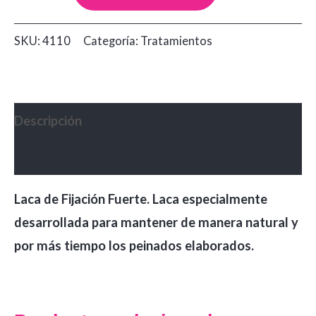
Extra
Fuerte
SKU:
4110
Categoría:
Tratamientos
Recamier
x1000ml
cantidad
Descripción
Valoraciones (0)
Laca de Fijación Fuerte. Laca especialmente
desarrollada para mantener de manera natural y
por más tiempo los peinados elaborados.