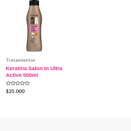
Tratamientos
Keratina Salon In Ultra
Active 500ml
Valorado
$
25.000
en
0
de
5