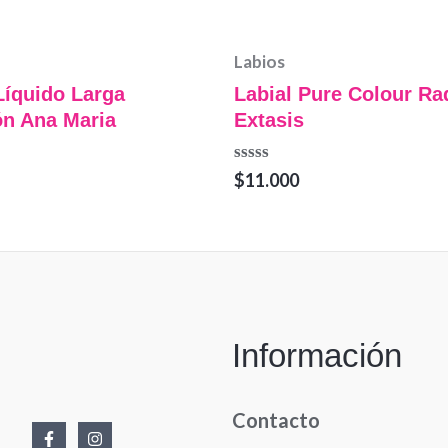
Labios
Líquido Larga
Labial Pure Colour Ra
ón Ana Maria
Extasis
Valorado
$
11.000
en
0
de
5
Información
Contacto