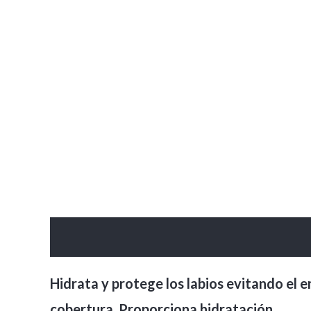
Descripción
Información adicional
Va
Hidrata y protege los labios evitando el 
cobertura. Proporciona hidratación.