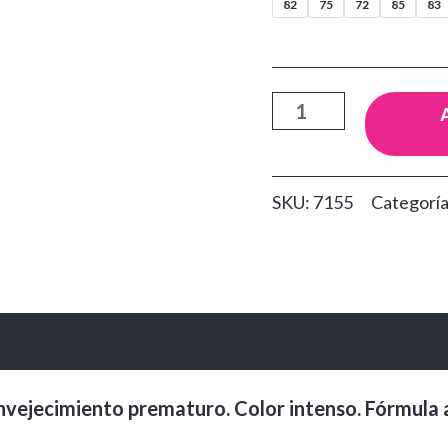
82
75
72
85
83
Labial
Larga
Duración
SKU:
7155
Categorí
Ana
Maria
cantidad
loraciones (0)
envejecimiento prematuro. Color intenso. Fórmula a