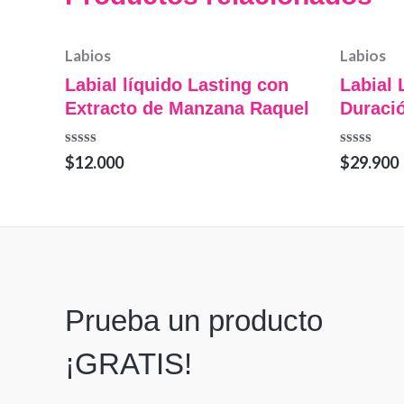
Labios
Labios
Labial líquido Lasting con
Labial 
Extracto de Manzana Raquel
Duraci
Valorado
Valorado
$
12.000
$
29.900
en
en
0
0
de
de
5
5
Prueba un producto
¡GRATIS!