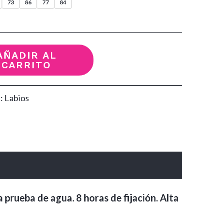
73
86
77
84
AÑADIR AL
CARRITO
a:
Labios
 prueba de agua. 8 horas de fijación. Alta