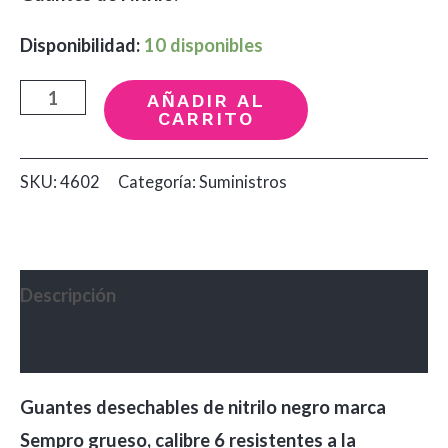
Disponibilidad:
10 disponibles
Guantes
AÑADIR AL
CARRITO
Nitrilo
Negro
SKU:
4602
Categoría:
Suministros
L
Sempro
cantidad
Descripción
Valoraciones (0)
Guantes desechables de nitrilo negro marca
Sempro grueso, calibre 6 resistentes a la