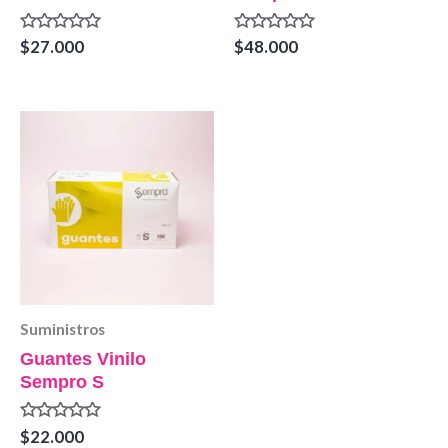
Valorado
Valorado
$
27.000
$
48.000
en
en
0
0
de
de
5
5
Suministros
Guantes Vinilo
Sempro S
Valorado
$
22.000
en