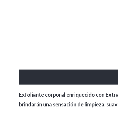
Descripción
Valoraciones (0)
Exfoliante corporal enriquecido con Extr
brindarán una sensación de limpieza, suavid