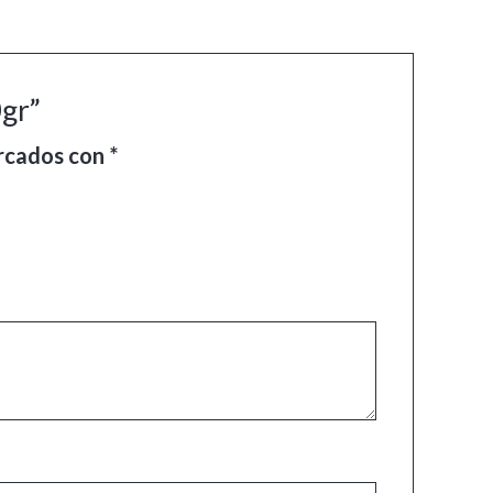
0gr”
arcados con
*