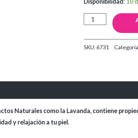
Disponibilidad:
10 d
Exfoliante
Corporal
Nevada
SKU:
6731
Categorí
Lavanda
x400gr
cantidad
actos Naturales como la Lavanda, contiene propie
ad y relajación a tu piel.