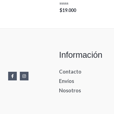
Valorado
$
19.000
en
0
de
5
Información
Contacto
Envíos
Nosotros