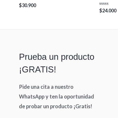
Valorado
$
30.900
en
Valorado
$
24.000
0
en
de
0
5
de
5
Prueba un producto
¡GRATIS!
Pide una cita a nuestro
WhatsApp y ten la oportunidad
de probar un producto ¡Gratis!