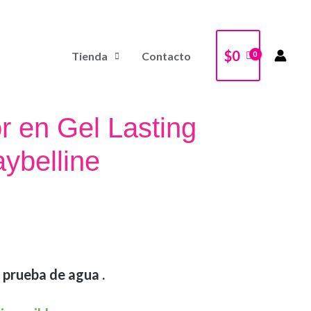
$
0
Tienda
Contacto
r en Gel Lasting
ybelline
 prueba de agua .