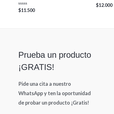
Valorado
$
12.000
en
Valorado
$
11.500
0
en
de
0
5
de
5
Prueba un producto
¡GRATIS!
Pide una cita a nuestro
WhatsApp y ten la oportunidad
de probar un producto ¡Gratis!