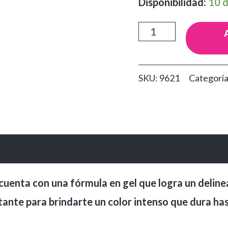
Disponibilidad:
10 d
Delineador
en
Gel
SKU:
9621
Categorí
Lasting
Drama
Maybelline
cantidad
cuenta con una fórmula en gel que logra un deline
nstante para brindarte un color intenso que dura ha