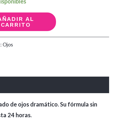
isponibles
AÑADIR AL
CARRITO
a:
Ojos
ado de ojos dramático. Su fórmula sin
sta 24 horas.