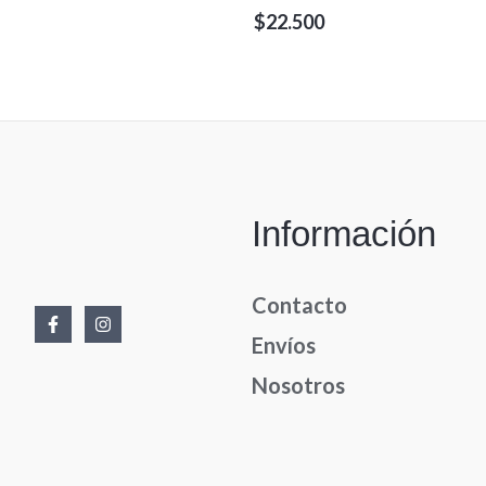
Valorado
$
22.500
en
0
de
5
Información
Contacto
Envíos
Nosotros