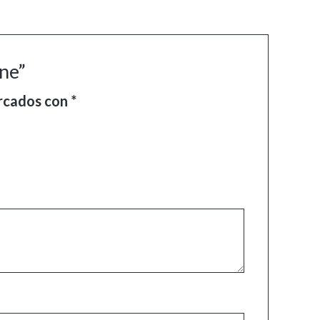
ine”
arcados con
*