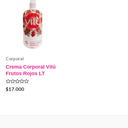
Corporal
Crema Corporal Vitú
Frutos Rojos LT
Valorado
$
17.000
en
0
de
5