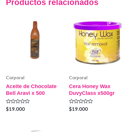
Productos relacionados
Corporal
Corporal
Aceite de Chocolate
Cera Honey Wax
Bell Aravi x 500
DuvyClass x500gr
Valorado
Valorado
$
19.000
$
19.000
en
en
0
0
de
de
5
5