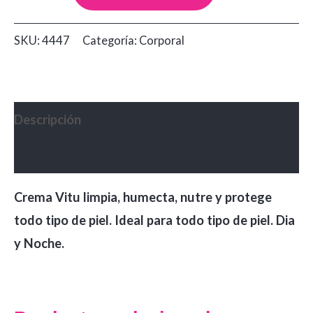
Corporal
Vitú
SKU:
4447
Categoría:
Corporal
Piña
y
Coco
x1000
Descripción
cantidad
Valoraciones (0)
Crema Vitu limpia, humecta, nutre y protege
todo tipo de piel. Ideal para todo tipo de piel. Dia
y Noche.