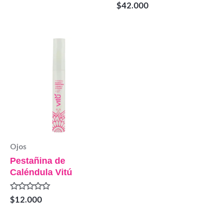
Valorado
$
42.000
0
en
de
0
5
de
5
Ojos
Pestañina de
Caléndula Vitú
Valorado
$
12.000
en
0
de