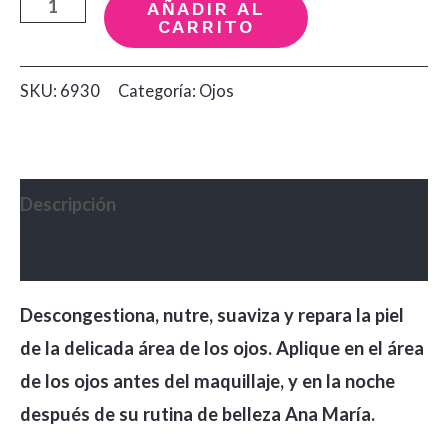
Contorno
AÑADIR AL
CARRITO
de
Ojos
SKU:
6930
Categoría:
Ojos
con
Caléndula
Ana
Maria
Descripción
cantidad
Valoraciones (0)
Descongestiona, nutre, suaviza y repara la piel
de la delicada área de los ojos. Aplique en el área
de los ojos antes del maquillaje, y en la noche
después de su rutina de belleza Ana María.