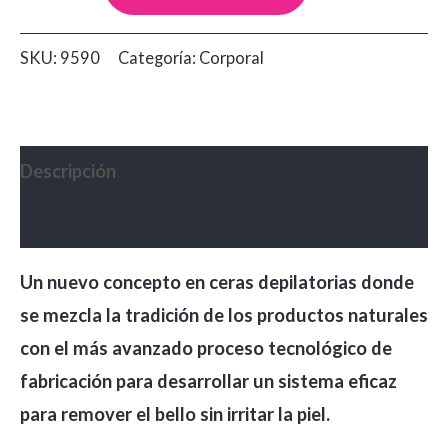
Honey
Wax
SKU:
9590
Categoría:
Corporal
DuvyClass
x500gr
cantidad
Descripción
Valoraciones (0)
Un nuevo concepto en ceras depilatorias donde
se mezcla la tradición de los productos naturales
con el más avanzado proceso tecnológico de
fabricación para desarrollar un sistema eficaz
para remover el bello sin irritar la piel.