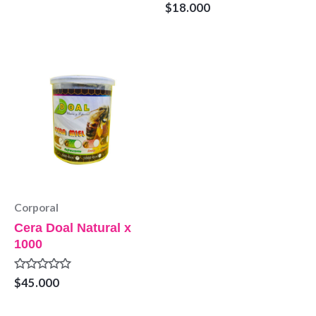
Valorado
$
18.000
0
en
de
0
5
de
5
Corporal
Cera Doal Natural x
1000
Valorado
$
45.000
en
0
de