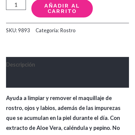
Agua
AÑADIR AL
CARRITO
Micelar
Desmaquillante
SKU:
9893
Categoría:
Rostro
X260ML
Samy
cantidad
Descripción
Valoraciones (0)
Ayuda a limpiar y remover el maquillaje de
rostro, ojos y labios, además de las impurezas
que se acumulan en la piel durante el día. Con
extracto de Aloe Vera, caléndula y pepino. No