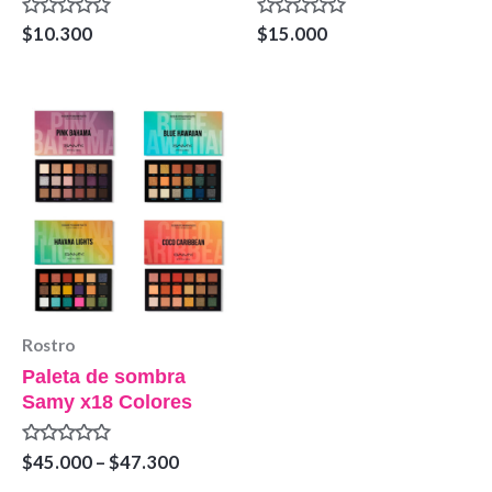
Valorado
Valorado
$
10.300
$
15.000
en
en
0
0
de
de
5
5
Rostro
Paleta de sombra
Samy x18 Colores
Valorado
$
45.000
–
$
47.300
en
0