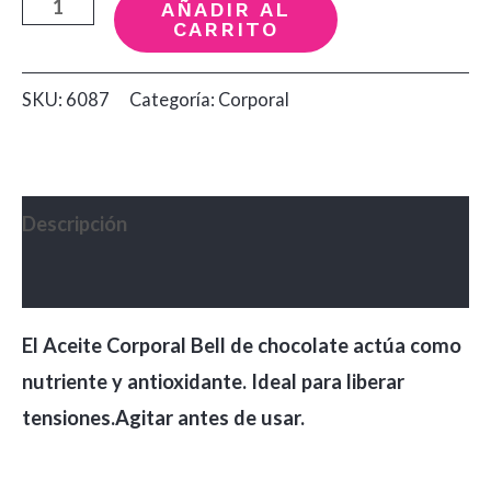
Aceite
AÑADIR AL
CARRITO
de
Chocolate
SKU:
6087
Categoría:
Corporal
Bell
Aravi
x
500
Descripción
cantidad
Valoraciones (0)
El Aceite Corporal Bell de chocolate actúa como
nutriente y antioxidante. Ideal para liberar
tensiones.Agitar antes de usar.