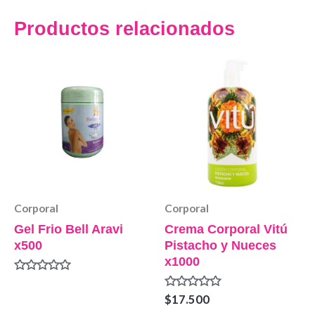
Productos relacionados
Corporal
Corporal
Gel Frio Bell Aravi
Crema Corporal Vitú
x500
Pistacho y Nueces
x1000
Valorado
en
Valorado
$
17.500
0
en
de