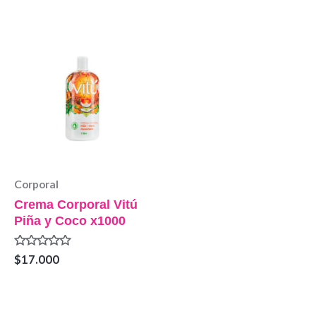
0
5
de
5
Corporal
Crema Corporal Vitú
Piña y Coco x1000
Valorado
$
17.000
en
0
de
5