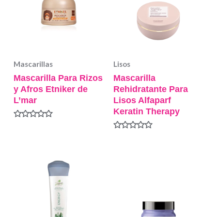
Mascarillas
Lisos
Mascarilla Para Rizos
Mascarilla
y Afros Etniker de
Rehidratante Para
L’mar
Lisos Alfaparf
Keratin Therapy
Valorado
en
Valorado
0
en
de
0
5
de
5