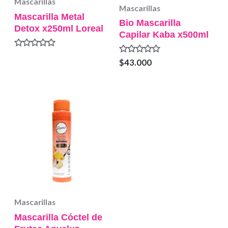
Mascarillas
Mascarillas
Mascarilla Metal
Bio Mascarilla
Detox x250ml Loreal
Capilar Kaba x500ml
Valorado
Valorado
$
43.000
en
en
0
0
de
de
5
5
Mascarillas
Mascarilla Cóctel de