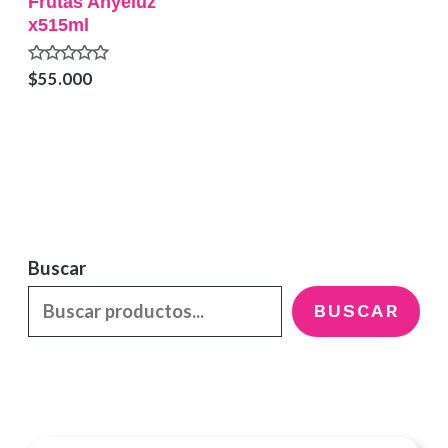
Frutas Anyeluz
x515ml
Valorado
$
55.000
en
0
de
5
Buscar
BUSCAR