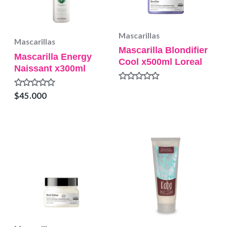
Mascarillas
Mascarillas
Mascarilla Blondifier
Mascarilla Energy
Cool x500ml Loreal
Naissant x300ml
Valorado
Valorado
$
45.000
en
en
0
0
de
de
5
5